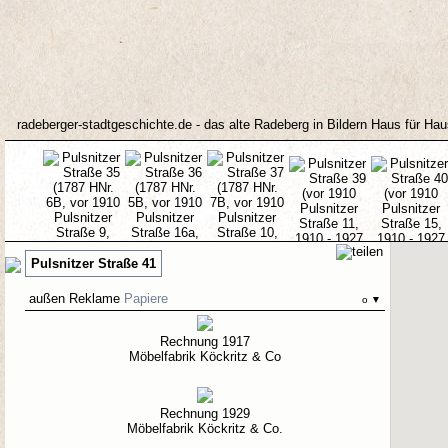
radeberger-stadtgeschichte.de - das alte Radeberg in Bildern Haus für Ha
Pulsnitzer Straße 41
außen
Reklame
Papiere
o
▼
35
36
37
39
40
Rechnung 1917
Möbelfabrik Köckritz & Co
Rechnung 1929
Möbelfabrik Köckritz & Co.