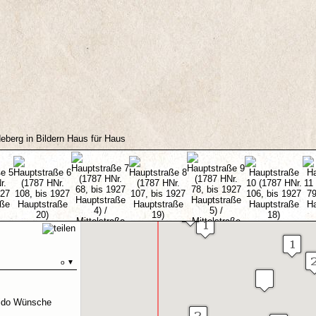
deberg in Bildern Haus für Haus
6
7
8
9
10
o
▼
uido Wünsche