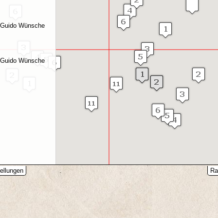
g Guido Wünsche
g Guido Wünsche
ellungen
Ra
Servic
Straßenverzeichnis
The server is t