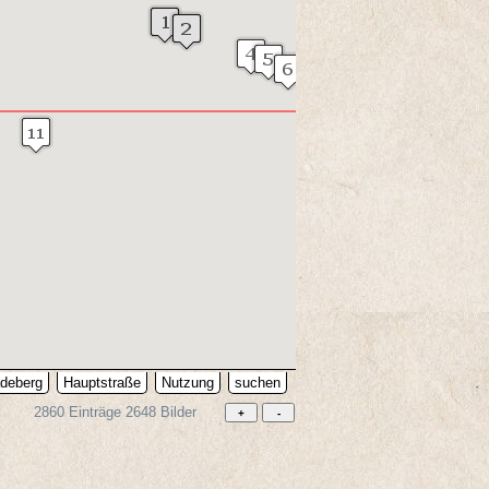
deberg
Hauptstraße
Nutzung
suchen
2860 Einträge 2648 Bilder
e Unavailable
emporarily unable to service your request due to maintenance downtime or capa